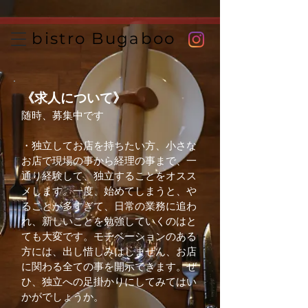
UA-111125240-1
bistro Bugaboo
《求人について》
随時、募集中です
・独立してお店を持ちたい方、小さな
お店で現場の事から経理の事まで、一
通り経験して、独立することをオスス
メします。一度、始めてしまうと、や
ることが多すぎて、日常の業務に追わ
れ、新しいことを勉強していくのはと
ても大変です。モチベーションのある
方には、出し惜しみはしません、お店
に関わる全ての事を開示できます。ぜ
ひ、独立への足掛かりにしてみてはい
かがでしょうか。