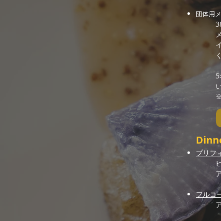
団体用
3
Dinn
プリフ
フルコ