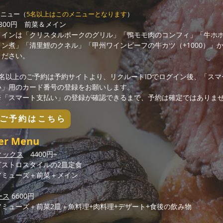
メニュー（
5名
以上はこのメニューとなります
）
8
00円 前菜
＆メイン
メインは「クリスタルポークのグリル」「鴨モモ肉のコンフィ」「牛ホ
イン煮」「清里鯉のクネル」「甲州ワインビーフの牛カツ（+1000）」
​
ください。
5名以上のご予約は予約サイトより、リクルートIDでログイン後、「スマ
い」用のカード番号の登録をお願いします。
※「スマート支払い」の登録が確認できるまで、予約は確定ではありま
ご予約はこちら
er Menu
ィックス
4400円~
ビストロスタイルの2皿定食
アミューズ＋前菜＋メイン
ース
6600円
アミューズ＋前菜2皿＋魚料理+肉料理+デザート+食後の飲み物