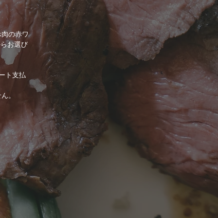
ホ肉の赤ワ
からお選び
ート支払
せん。