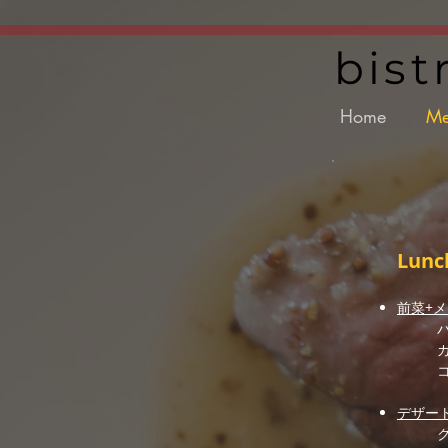
UA-111125240-1
bis
Home
Me
Lun
前菜+
デザー