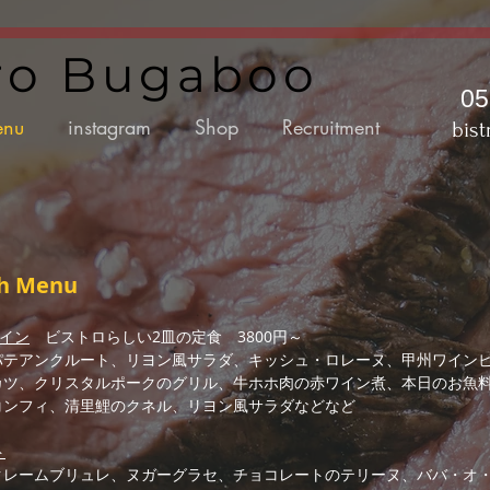
tro Bugaboo
05
nu
instagram
Shop
Recruitment
bis
ch
Menu
メイン
ビストロらしい2皿の定食 3800円～
パテアンクルート、リヨン風サラダ、キッシュ・ロレーヌ、甲州ワイン
カツ、クリスタルポークのグリル、牛ホホ肉の赤ワイン煮、本日のお魚
コンフィ、​清里鯉のクネル、リヨン風サラダなどなど
ト
​​クレームブリュレ、ヌガーグラセ、チョコレートのテリーヌ
、ババ・オ