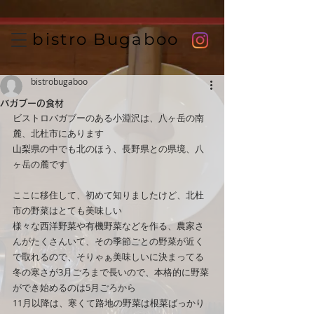
UA-111125240-1
bistro Bugaboo
bistrobugaboo
バガブーの食材
ビストロバガブーのある小淵沢は、八ヶ岳の南
麓、北杜市にあります
山梨県の中でも北のほう、長野県との県境、八
ヶ岳の麓です
ここに移住して、初めて知りましたけど、北杜
市の野菜はとても美味しい
様々な西洋野菜や有機野菜などを作る、農家さ
んがたくさんいて、その季節ごとの野菜が近く
で取れるので、そりゃぁ美味しいに決まってる
冬の寒さが3月ごろまで長いので、本格的に野菜
ができ始めるのは5月ごろから
11月以降は、寒くて路地の野菜は根菜ばっかり